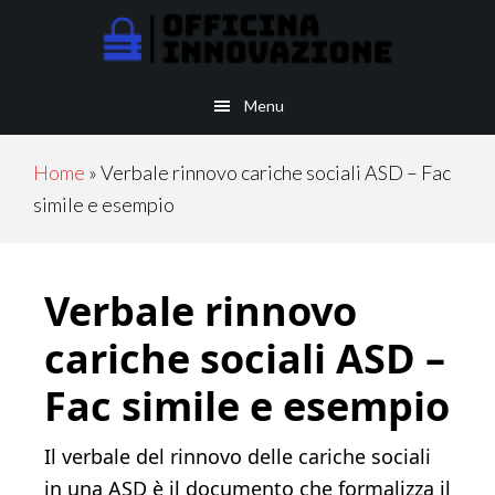
Skip
Skip
to
to
main
primary
Menu
content
sidebar
Home
»
Verbale rinnovo cariche sociali ASD​​ – Fac
simile e esempio
Verbale rinnovo
cariche sociali ASD​​ –
Fac simile e esempio
Il verbale del rinnovo delle cariche sociali
in una ASD è il documento che formalizza il