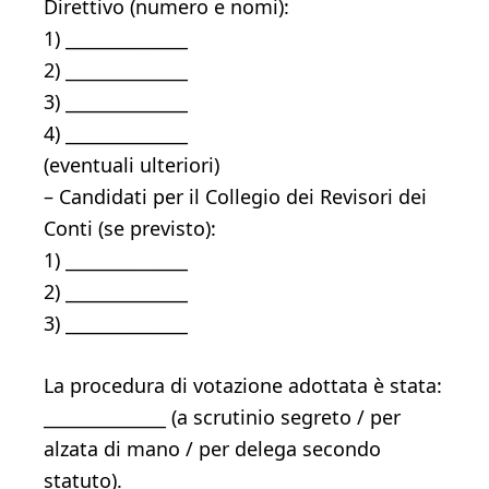
Direttivo (numero e nomi):
1) ______________
2) ______________
3) ______________
4) ______________
(eventuali ulteriori)
– Candidati per il Collegio dei Revisori dei
Conti (se previsto):
1) ______________
2) ______________
3) ______________
La procedura di votazione adottata è stata:
______________ (a scrutinio segreto / per
alzata di mano / per delega secondo
statuto).