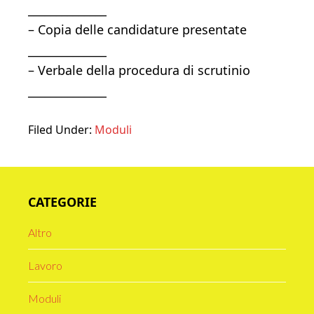
______________
– Copia delle candidature presentate
______________
– Verbale della procedura di scrutinio
______________
Filed Under:
Moduli
Primary
CATEGORIE
Sidebar
Altro
Lavoro
Moduli