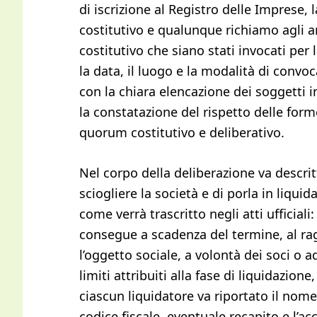
di iscrizione al Registro delle Imprese, l
costitutivo e qualunque richiamo agli art
costitutivo che siano stati invocati per 
la data, il luogo e la modalità di convo
con la chiara elencazione dei soggetti i
la constatazione del rispetto delle form
quorum costitutivo e deliberativo.
Nel corpo della deliberazione va descri
sciogliere la società e di porla in liquid
come verrà trascritto negli atti ufficial
consegue a scadenza del termine, al ra
l’oggetto sociale, a volontà dei soci o a
limiti attribuiti alla fase di liquidazion
ciascun liquidatore va riportato il nome
codice fiscale, eventuale recapito e l’ac