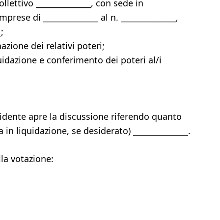
llettivo ______________, con sede in
Imprese di ______________ al n. ______________,
;
zione dei relativi poteri;
uidazione e conferimento dei poteri al/i
esidente apre la discussione riferendo quanto
 in liquidazione, se desiderato) ______________.
lla votazione: