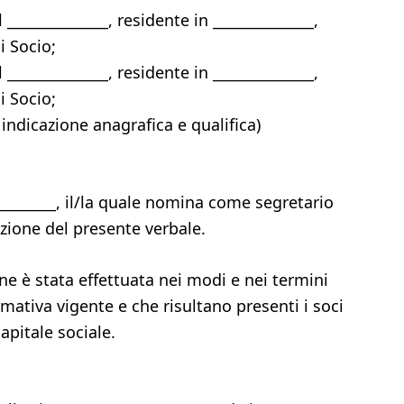
l ______________, residente in ______________,
i Socio;
l ______________, residente in ______________,
i Socio;
n indicazione anagrafica e qualifica)
_________, il/la quale nomina come segretario
dazione del presente verbale.
ne è stata effettuata nei modi e nei termini
rmativa vigente e che risultano presenti i soci
apitale sociale.