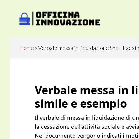
Skip
Skip
to
to
main
primary
content
sidebar
Home
»
Verbale messa in liquidazione Snc​​ – Fac s
Verbale messa in li
simile e esempio
Il verbale di messa in liquidazione di un
la cessazione dell’attività sociale e avv
Nel documento vengono indicati i motivi