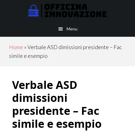
Skip
Skip
to
to
main
primary
Menu
content
sidebar
Home
»
Verbale ASD dimissioni presidente​​ – Fac
simile e esempio
Verbale ASD
dimissioni
presidente​​ – Fac
simile e esempio