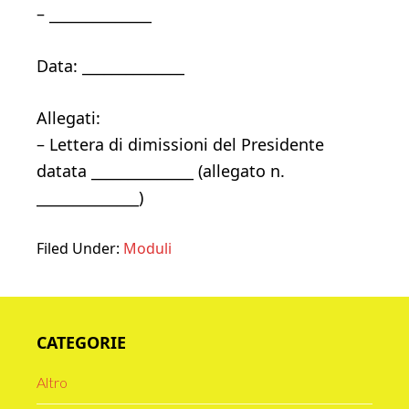
– ______________
Data: ______________
Allegati:
– Lettera di dimissioni del Presidente
datata ______________ (allegato n.
______________)
Filed Under:
Moduli
Primary
CATEGORIE
Sidebar
Altro