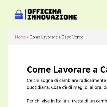
Skip
Skip
to
to
main
primary
content
sidebar
Home
»
Come Lavorare a Capo Verde
Come Lavorare a C
C’è chi sogna di cambiare radicalmente v
quotidiana. Cosa c’è di meglio, allora, d
Per chi vive in Italia si tratta di un ca